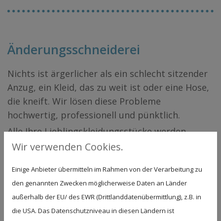
Änderungsschneiderei
Nichts ist ärgerlicher als ein schlecht sitzender
Anzug, ein Kleid, das zu weit ist oder eine Hose,
die kneift. Wir lösen diese Probleme
hochwertig, professionell und pünktlich.
Alle Ihre Lieblingskleidungsstücke werden
genau nach Ihren Wünschen geändert, denn ein
Wir verwenden Cookies.
perfekter Sitz und tolles Aussehen sind uns sehr
Einige Anbieter übermitteln im Rahmen von der Verarbeitung zu
wichtig.
den genannten Zwecken möglicherweise Daten an Länder
außerhalb der EU/ des EWR (Drittlanddatenübermittlung), z.B. in
Als Änderungsschneiderei bietet unser Betrieb
die USA. Das Datenschutzniveau in diesen Ländern ist
Ihnen ein sehr breites Leistungsspektrum an,