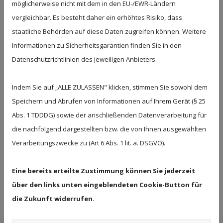
möglicherweise nicht mit dem in den EU-/EWR-Ländern
wie z.B.:
vergleichbar. Es besteht daher ein erhöhtes Risiko, dass
Anpassen der Schulterbreite an Damen-
Blazern oder Herren-Sakkos
staatliche Behörden auf diese Daten zugreifen können. Weitere
Kürzen, Engen oder Weiten von Hosen,
Informationen zu Sicherheitsgarantien finden Sie in den
Kleidern, Röcken, Jacken oder Mäntel
Datenschutzrichtlinien des jeweiligen Anbieters.
Änderungen oder Reparaturen an allen
Stoffarten, Leder oder Pelzen
Reißverschlüsse einnähen in allen Längen,
Indem Sie auf „ALLE ZULASSEN" klicken, stimmen Sie sowohl dem
Farben und Modellen
Speichern und Abrufen von Informationen auf Ihrem Gerät (§ 25
Einsetzten von Innentaschen und
Innenfutter
Abs. 1 TDDDG) sowie der anschließenden Datenverarbeitung für
Änderungen oder Neuanfertigungen von
die nachfolgend dargestellten bzw. die von Ihnen ausgewählten
Gardinen, Kissen und anderen Dekoartikeln
Verarbeitungszwecke zu (Art 6 Abs. 1 lit. a. DSGVO).
Reparaturen an Strickwaren uvm…
Unsere Änderungsschneiderei kann auf viele
Eine bereits erteilte Zustimmung können Sie jederzeit
Jahre Erfahrung zurückblicken. Qualität und
über den links unten eingeblendeten Cookie-Button für
Pünktlichkeit ist für uns das oberste Gebot.
die Zukunft widerrufen.